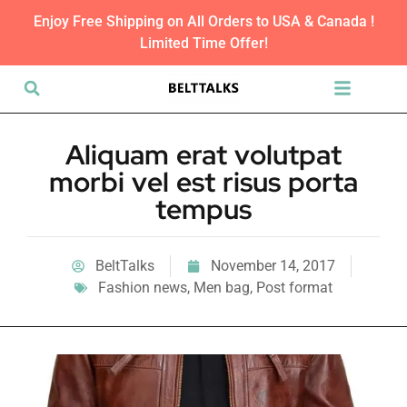
Enjoy Free Shipping on All Orders to USA & Canada !
Limited Time Offer!
Aliquam erat volutpat
morbi vel est risus porta
tempus
BeltTalks
November 14, 2017
Fashion news
,
Men bag
,
Post format