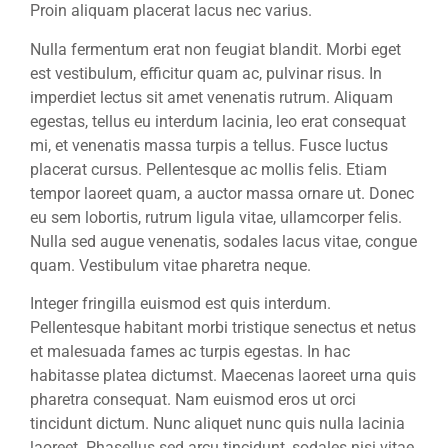
Proin aliquam placerat lacus nec varius.
Nulla fermentum erat non feugiat blandit. Morbi eget
est vestibulum, efficitur quam ac, pulvinar risus. In
imperdiet lectus sit amet venenatis rutrum. Aliquam
egestas, tellus eu interdum lacinia, leo erat consequat
mi, et venenatis massa turpis a tellus. Fusce luctus
placerat cursus. Pellentesque ac mollis felis. Etiam
tempor laoreet quam, a auctor massa ornare ut. Donec
eu sem lobortis, rutrum ligula vitae, ullamcorper felis.
Nulla sed augue venenatis, sodales lacus vitae, congue
quam. Vestibulum vitae pharetra neque.
Integer fringilla euismod est quis interdum.
Pellentesque habitant morbi tristique senectus et netus
et malesuada fames ac turpis egestas. In hac
habitasse platea dictumst. Maecenas laoreet urna quis
pharetra consequat. Nam euismod eros ut orci
tincidunt dictum. Nunc aliquet nunc quis nulla lacinia
laoreet. Phasellus sed arcu tincidunt, sodales nisi vitae,