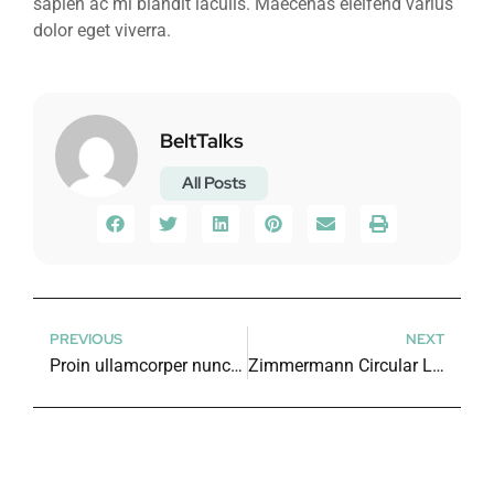
sapien ac mi blandit iaculis. Maecenas eleifend varius
dolor eget viverra.
BeltTalks
All Posts
PREVIOUS
NEXT
Proin ullamcorper nunc nunc quis elit euismod
Zimmermann Circular Link Bag